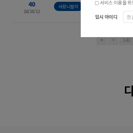
서비스 이용을 위
40
서O호님의 후기
사랑니발치
16/10/12
임시 아이디
141
다