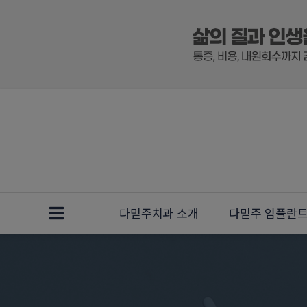
다믿주치과 소개
다믿주 임플란