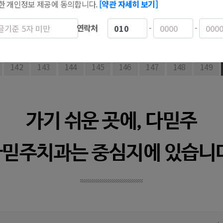
한 개인정보 제공에 동의합니다.
[약관 자세히 보기]
연락처
-
-
다음
142
맨끝
143
144
145
146
147
148
149
가기 쉬운 곳에, 다믿주
믿주치과는 중심지에 있습니