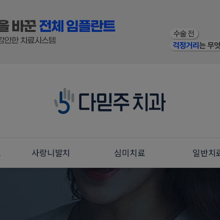
트
사랑니발치
심미치료
일반치