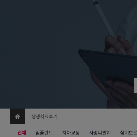
생생치료후기
전체
임플란트
치아교정
사랑니발치
심미보