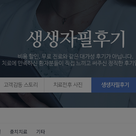
고객감동 스토리
치료전후 사진
생생자필후기
철
충치치료
기타